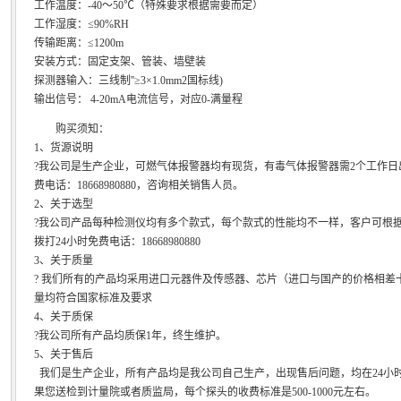
工作温度：-40～50℃（特殊要求根据需要而定）
工作湿度：≤90%RH
传输距离：≤1200m
安装方式：固定支架、管装、墙壁装
探测器输入：三线制''≥3×1.0mm2国标线)
输出信号： 4-20mA电流信号，对应0-满量程
购买须知：
1、货源说明
?我公司是生产企业，可燃气体报警器均有现货，有毒气体报警器需2个工作
费电话：18668980880，咨询相关销售人员。
2、关于选型
?我公司产品每种检测仪均有多个款式，每个款式的性能均不一样，客户可根
拨打24小时免费电话：18668980880
3、关于质量
? 我们所有的产品均采用进口元器件及传感器、芯片（进口与国产的价格相差
量均符合国家标准及要求
4、关于质保
?我公司所有产品均质保1年，终生维护。
5、关于售后
我们是生产企业，所有产品均是我公司自己生产，出现售后问题，均在24小时
果您送检到计量院或者质监局，每个探头的收费标准是500-1000元左右。