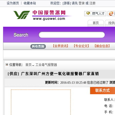
设为首页
｜
收藏本站
欢迎您：[游客] 请先
登录
或
注册
首页
找供
【
业界资讯
】 【
专业论文
】 【
展会信息
】 
位置导航：
首页
→
工业毒气报警器
[供应]
广东深圳广州方便一氧化碳报警器厂家直销
更新时间：
2016-05-13 10:25:48 信息已经过期了
浏览
联系方式
联系人
电 话：
手 机：