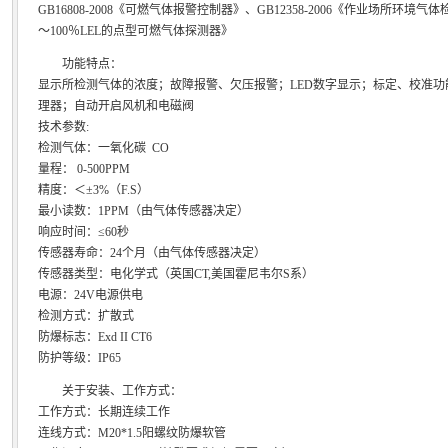
GB16808-2008《可燃气体报警控制器》、GB12358-2006《作业场所环境气
～100％LEL的点型可燃气体探测器》
功能特点：
显示所检测气体的浓度；故障报警、欠压报警；LED数字显示；标定、校准功能
理器；自动开启风机和电磁阀
技术参数:
检测气体：一氧化碳 CO
量程： 0-500PPM
精度：＜±3%（F.S）
最小读数：1PPM（由气体传感器决定）
响应时间：≤60秒
传感器寿命：24个月（由气体传感器决定）
传感器类型：电化学式（英国CT,美国霍尼韦尔S系）
电源：24V电源供电
检测方式：扩散式
防爆标志：Exd II CT6
防护等级：IP65
关于安装、工作方式：
工作方式：长期连续工作
连线方式：M20*1.5阳螺纹防爆软管