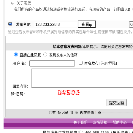
6、关于发货
我们所有的产品均通过快递或者物流进行派送，有现货的产品，订购当天即
发布者IP：
通过查看发布者IP和手机归属判断信息的真实性与合法性,请谨慎审核,理性抉择
给本信息发表回复
(本站提示：请随时关注您发布的
直接在此回复
发到发布人的信箱
用 户 名：
匿名发布 [
注册
/
登陆
]
回复内容：
验 证 码：
共有
条记录 共
页 现在是第
1
页
┈┈┈┈┈┈┈┈
关于我们
┈
友情链接
┈
帮助中心
┈
燃气设备供求热线电话：400-089-7166（免长途费）Copyright