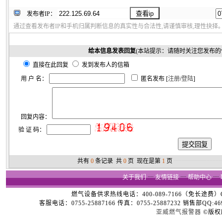
发布者IP：
通过查看发布者IP和手机归属判断信息的真实性与合法性,请谨慎审核,理性抉择
给本信息发表回复
(本站提示：请随时关注您发布的
直接在此回复
发到发布人的信箱
用 户 名：
匿名发布 [
注册
/
登陆
]
回复内容：
验 证 码：
共有
0
条记录 共
0
页 现在是第
1
页
┈┈┈┈┈┈┈┈
关于我们
┈
友情链接
┈
帮助中心
┈
燃气设备供求热线电话：400-089-7166（免长途费）Copyright
客服电话：0755-25887166 传真：0755-25887232 销售部QQ:4696
亚威燃气报警器
©版权