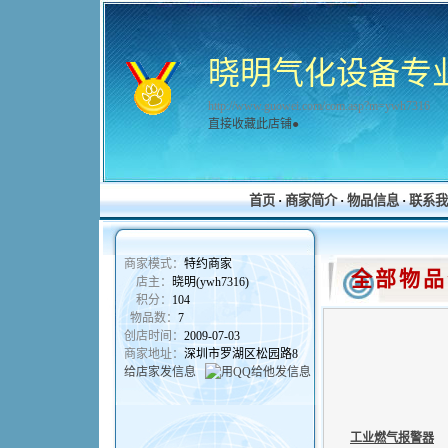
晓明气化设备专
http://www.guowei.com/com.asp?m=ywh7316
直接收藏此店铺●
首页
·
商家简介
·
物品信息
·
联系我
商家模式：
特约商家
全部物品
店主：
晓明(ywh7316)
积分：
104
物品数：
7
创店时间：
2009-07-03
商家地址：
深圳市罗湖区松园路8
给店家发信息
工业燃气报警器